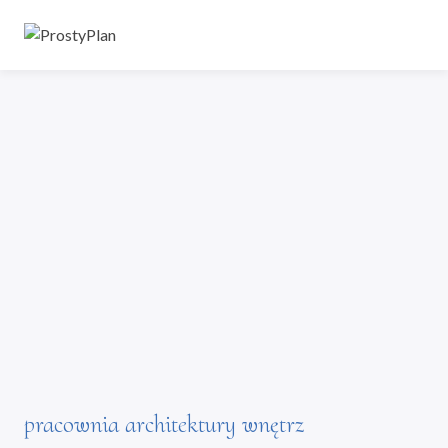
Przejdź do głównej zawartości
Nawiga
pracownia architektury wnętrz