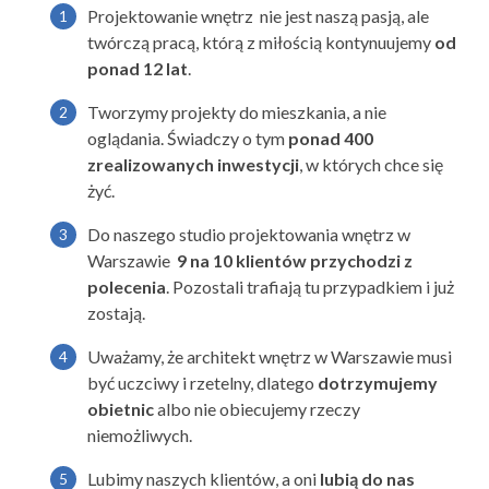
Projektowanie wnętrz
nie jest naszą pasją, ale
twórczą pracą, którą z miłością kontynuujemy
od
ponad 12 lat
.
Tworzymy projekty do mieszkania, a nie
oglądania. Świadczy o tym
ponad 400
zrealizowanych inwestycji
, w których chce się
żyć.
Do naszego studio projektowania wnętrz w
Warszawie
9 na 10 klientów przychodzi z
polecenia
. Pozostali trafiają tu przypadkiem i już
zostają.
Uważamy, że
architekt wnętrz w Warszawie
musi
być uczciwy i rzetelny, dlatego
dotrzymujemy
obietnic
albo nie obiecujemy rzeczy
niemożliwych.
Lubimy naszych klientów, a oni
lubią do nas